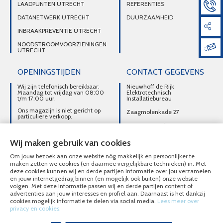
LAADPUNTEN UTRECHT
REFERENTIES
DATANETWERK UTRECHT
DUURZAAMHEID
INBRAAKPREVENTIE UTRECHT
NOODSTROOMVOORZIENINGEN
UTRECHT
OPENINGSTIJDEN
CONTACT GEGEVENS
Wij zijn telefonisch bereikbaar:
Nieuwhoff de Rijk
Maandag tot vrijdag van 08:00
Elektrotechnisch
t/m 17:00 uur.
Installatiebureau
Ons magazijn is niet gericht op
Zaagmolenkade 27
particuliere verkoop.
3515 AC Utrecht
Afhalen van materialen is
alleen mogelijk na telefonisch
DIRECT CONTACT
contact.
Wij maken gebruik van cookies
OPNEMEN
Om jouw bezoek aan onze website nóg makkelijk en persoonlijker te
030-2716496
maken zetten we cookies (en daarmee vergelijkbare technieken) in. Met
deze cookies kunnen wij en derde partijen informatie over jou verzamelen
MAIL ONS
en jouw internetgedrag binnen (en mogelijk ook buiten) onze website
volgen. Met deze informatie passen wij en derde partijen content of
advertenties aan jouw interesses en profiel aan. Daarnaast is het dankzij
cookies mogelijk informatie te delen via social media.
Lees meer over
privacy en cookies.
© Nieuwhoff de Rijk Elektrotechnisch Installatiebureau 2020 - 2026
Overzicht alle diensten