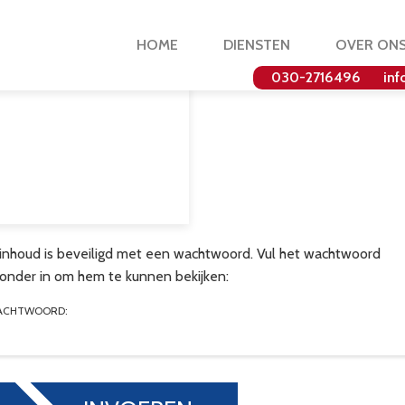
HOME
DIENSTEN
OVER ON
030-2716496
inf
inhoud is beveiligd met een wachtwoord. Vul het wachtwoord
ronder in om hem te kunnen bekijken:
ACHTWOORD: