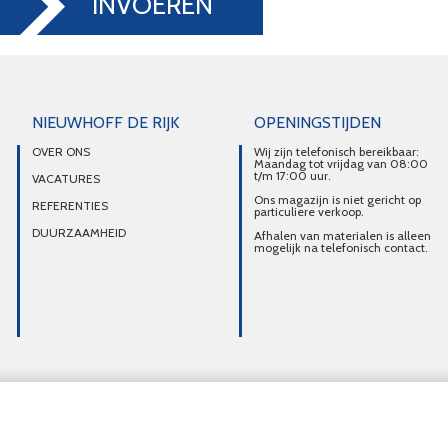
INVOEREN
NIEUWHOFF DE RIJK
OPENINGSTIJDEN
OVER ONS
Wij zijn telefonisch bereikbaar:
Maandag tot vrijdag van 08:00
t/m 17:00 uur.
VACATURES
Ons magazijn is niet gericht op
REFERENTIES
particuliere verkoop.
DUURZAAMHEID
Afhalen van materialen is alleen
mogelijk na telefonisch contact.
Overzicht alle diensten
Intercom Utrecht
Laadpunten Utrecht
Datanetwerk U