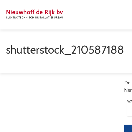
shutterstock_210587188
De 
hie
W