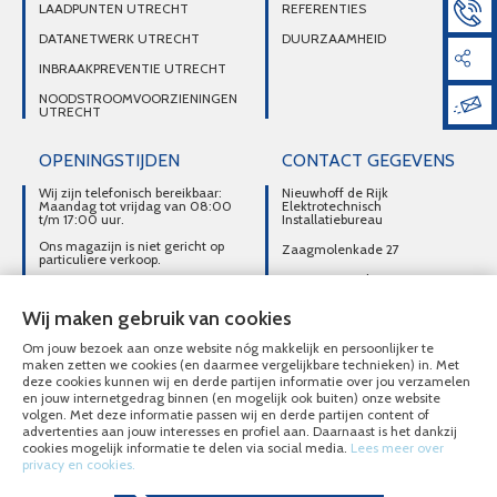
LAADPUNTEN UTRECHT
REFERENTIES
DATANETWERK UTRECHT
DUURZAAMHEID
INBRAAKPREVENTIE UTRECHT
NOODSTROOMVOORZIENINGEN
UTRECHT
OPENINGSTIJDEN
CONTACT GEGEVENS
Wij zijn telefonisch bereikbaar:
Nieuwhoff de Rijk
Maandag tot vrijdag van 08:00
Elektrotechnisch
t/m 17:00 uur.
Installatiebureau
Ons magazijn is niet gericht op
Zaagmolenkade 27
particuliere verkoop.
3515 AC Utrecht
Afhalen van materialen is
alleen mogelijk na telefonisch
DIRECT CONTACT
contact.
Wij maken gebruik van cookies
OPNEMEN
Om jouw bezoek aan onze website nóg makkelijk en persoonlijker te
030-2716496
maken zetten we cookies (en daarmee vergelijkbare technieken) in. Met
deze cookies kunnen wij en derde partijen informatie over jou verzamelen
MAIL ONS
en jouw internetgedrag binnen (en mogelijk ook buiten) onze website
volgen. Met deze informatie passen wij en derde partijen content of
advertenties aan jouw interesses en profiel aan. Daarnaast is het dankzij
cookies mogelijk informatie te delen via social media.
Lees meer over
privacy en cookies.
© Nieuwhoff de Rijk Elektrotechnisch Installatiebureau 2020 - 2026
Overzicht alle diensten