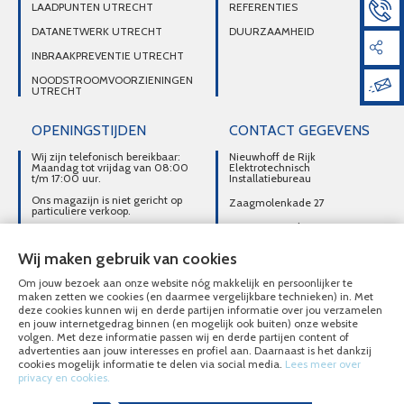
LAADPUNTEN UTRECHT
REFERENTIES
DATANETWERK UTRECHT
DUURZAAMHEID
INBRAAKPREVENTIE UTRECHT
NOODSTROOMVOORZIENINGEN
UTRECHT
OPENINGSTIJDEN
CONTACT GEGEVENS
Wij zijn telefonisch bereikbaar:
Nieuwhoff de Rijk
Maandag tot vrijdag van 08:00
Elektrotechnisch
t/m 17:00 uur.
Installatiebureau
Ons magazijn is niet gericht op
Zaagmolenkade 27
particuliere verkoop.
3515 AC Utrecht
Afhalen van materialen is
alleen mogelijk na telefonisch
DIRECT CONTACT
contact.
Wij maken gebruik van cookies
OPNEMEN
Om jouw bezoek aan onze website nóg makkelijk en persoonlijker te
030-2716496
maken zetten we cookies (en daarmee vergelijkbare technieken) in. Met
deze cookies kunnen wij en derde partijen informatie over jou verzamelen
MAIL ONS
en jouw internetgedrag binnen (en mogelijk ook buiten) onze website
volgen. Met deze informatie passen wij en derde partijen content of
advertenties aan jouw interesses en profiel aan. Daarnaast is het dankzij
cookies mogelijk informatie te delen via social media.
Lees meer over
privacy en cookies.
© Nieuwhoff de Rijk Elektrotechnisch Installatiebureau 2020 - 2026
Overzicht alle diensten