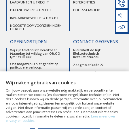
LAADPUNTEN UTRECHT
REFERENTIES
DATANETWERK UTRECHT
DUURZAAMHEID
INBRAAKPREVENTIE UTRECHT
NOODSTROOMVOORZIENINGEN
UTRECHT
OPENINGSTIJDEN
CONTACT GEGEVENS
Wij zijn telefonisch bereikbaar:
Nieuwhoff de Rijk
Maandag tot vrijdag van 08:00
Elektrotechnisch
t/m 17:00 uur.
Installatiebureau
Ons magazijn is niet gericht op
Zaagmolenkade 27
particuliere verkoop.
3515 AC Utrecht
Afhalen van materialen is
alleen mogelijk na telefonisch
DIRECT CONTACT
contact.
Wij maken gebruik van cookies
OPNEMEN
Om jouw bezoek aan onze website nóg makkelijk en persoonlijker te
030-2716496
maken zetten we cookies (en daarmee vergelijkbare technieken) in. Met
deze cookies kunnen wij en derde partijen informatie over jou verzamelen
MAIL ONS
en jouw internetgedrag binnen (en mogelijk ook buiten) onze website
volgen. Met deze informatie passen wij en derde partijen content of
advertenties aan jouw interesses en profiel aan. Daarnaast is het dankzij
cookies mogelijk informatie te delen via social media.
Lees meer over
privacy en cookies.
© Nieuwhoff de Rijk Elektrotechnisch Installatiebureau 2020 - 2026
Overzicht alle diensten