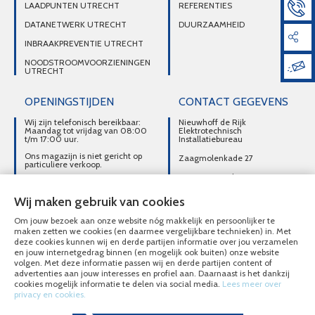
LAADPUNTEN UTRECHT
REFERENTIES
DATANETWERK UTRECHT
DUURZAAMHEID
INBRAAKPREVENTIE UTRECHT
NOODSTROOMVOORZIENINGEN
UTRECHT
OPENINGSTIJDEN
CONTACT GEGEVENS
Wij zijn telefonisch bereikbaar:
Nieuwhoff de Rijk
Maandag tot vrijdag van 08:00
Elektrotechnisch
t/m 17:00 uur.
Installatiebureau
Ons magazijn is niet gericht op
Zaagmolenkade 27
particuliere verkoop.
3515 AC Utrecht
Afhalen van materialen is
alleen mogelijk na telefonisch
DIRECT CONTACT
contact.
Wij maken gebruik van cookies
OPNEMEN
Om jouw bezoek aan onze website nóg makkelijk en persoonlijker te
030-2716496
maken zetten we cookies (en daarmee vergelijkbare technieken) in. Met
deze cookies kunnen wij en derde partijen informatie over jou verzamelen
MAIL ONS
en jouw internetgedrag binnen (en mogelijk ook buiten) onze website
volgen. Met deze informatie passen wij en derde partijen content of
advertenties aan jouw interesses en profiel aan. Daarnaast is het dankzij
cookies mogelijk informatie te delen via social media.
Lees meer over
privacy en cookies.
© Nieuwhoff de Rijk Elektrotechnisch Installatiebureau 2020 - 2026
Overzicht alle diensten