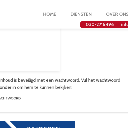
HOME
DIENSTEN
OVER ON
030-2716496
inf
inhoud is beveiligd met een wachtwoord. Vul het wachtwoord
ronder in om hem te kunnen bekijken:
ACHTWOORD: