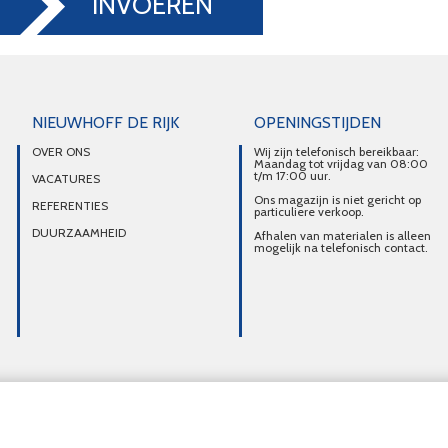
INVOEREN
NIEUWHOFF DE RIJK
OPENINGSTIJDEN
OVER ONS
Wij zijn telefonisch bereikbaar:
Maandag tot vrijdag van 08:00
t/m 17:00 uur.
VACATURES
Ons magazijn is niet gericht op
REFERENTIES
particuliere verkoop.
DUURZAAMHEID
Afhalen van materialen is alleen
mogelijk na telefonisch contact.
Overzicht alle diensten
Intercom Utrecht
Laadpunten Utrecht
Datanetwerk U