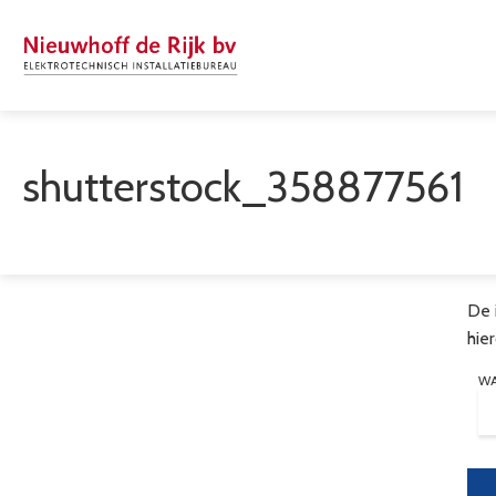
shutterstock_358877561
De 
hie
W