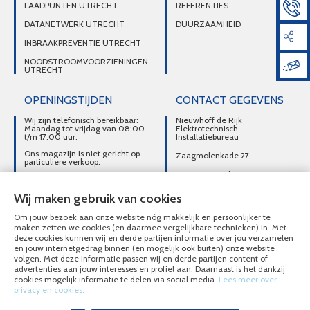
LAADPUNTEN UTRECHT
REFERENTIES
DATANETWERK UTRECHT
DUURZAAMHEID
INBRAAKPREVENTIE UTRECHT
NOODSTROOMVOORZIENINGEN
UTRECHT
OPENINGSTIJDEN
CONTACT GEGEVENS
Wij zijn telefonisch bereikbaar:
Nieuwhoff de Rijk
Maandag tot vrijdag van 08:00
Elektrotechnisch
t/m 17:00 uur.
Installatiebureau
Ons magazijn is niet gericht op
Zaagmolenkade 27
particuliere verkoop.
3515 AC Utrecht
Afhalen van materialen is
alleen mogelijk na telefonisch
DIRECT CONTACT
contact.
Wij maken gebruik van cookies
OPNEMEN
Om jouw bezoek aan onze website nóg makkelijk en persoonlijker te
030-2716496
maken zetten we cookies (en daarmee vergelijkbare technieken) in. Met
deze cookies kunnen wij en derde partijen informatie over jou verzamelen
MAIL ONS
en jouw internetgedrag binnen (en mogelijk ook buiten) onze website
volgen. Met deze informatie passen wij en derde partijen content of
advertenties aan jouw interesses en profiel aan. Daarnaast is het dankzij
cookies mogelijk informatie te delen via social media.
Lees meer over
privacy en cookies.
© Nieuwhoff de Rijk Elektrotechnisch Installatiebureau 2020 - 2026
Overzicht alle diensten