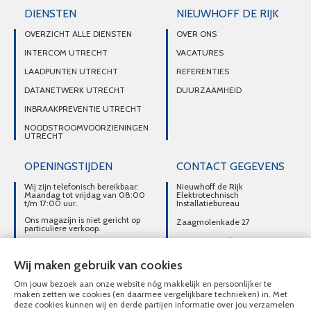
DIENSTEN
NIEUWHOFF DE RIJK
OVERZICHT ALLE DIENSTEN
OVER ONS
INTERCOM UTRECHT
VACATURES
LAADPUNTEN UTRECHT
REFERENTIES
DATANETWERK UTRECHT
DUURZAAMHEID
INBRAAKPREVENTIE UTRECHT
NOODSTROOMVOORZIENINGEN
UTRECHT
OPENINGSTIJDEN
CONTACT GEGEVENS
Wij zijn telefonisch bereikbaar:
Nieuwhoff de Rijk
Maandag tot vrijdag van 08:00
Elektrotechnisch
t/m 17:00 uur.
Installatiebureau
Ons magazijn is niet gericht op
Zaagmolenkade 27
particuliere verkoop.
3515 AC Utrecht
Afhalen van materialen is
alleen mogelijk na telefonisch
DIRECT CONTACT
contact.
Wij maken gebruik van cookies
OPNEMEN
Om jouw bezoek aan onze website nóg makkelijk en persoonlijker te
030-2716496
maken zetten we cookies (en daarmee vergelijkbare technieken) in. Met
deze cookies kunnen wij en derde partijen informatie over jou verzamelen
MAIL ONS