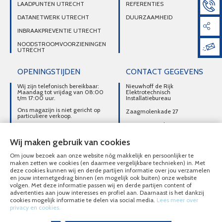
LAADPUNTEN UTRECHT
REFERENTIES
DATANETWERK UTRECHT
DUURZAAMHEID
INBRAAKPREVENTIE UTRECHT
NOODSTROOMVOORZIENINGEN
UTRECHT
OPENINGSTIJDEN
CONTACT GEGEVENS
Wij zijn telefonisch bereikbaar:
Nieuwhoff de Rijk
Maandag tot vrijdag van 08:00
Elektrotechnisch
t/m 17:00 uur.
Installatiebureau
Ons magazijn is niet gericht op
Zaagmolenkade 27
particuliere verkoop.
3515 AC Utrecht
Afhalen van materialen is
alleen mogelijk na telefonisch
DIRECT CONTACT
contact.
Wij maken gebruik van cookies
OPNEMEN
Om jouw bezoek aan onze website nóg makkelijk en persoonlijker te
030-2716496
maken zetten we cookies (en daarmee vergelijkbare technieken) in. Met
deze cookies kunnen wij en derde partijen informatie over jou verzamelen
MAIL ONS
en jouw internetgedrag binnen (en mogelijk ook buiten) onze website
volgen. Met deze informatie passen wij en derde partijen content of
advertenties aan jouw interesses en profiel aan. Daarnaast is het dankzij
cookies mogelijk informatie te delen via social media.
Lees meer over
privacy en cookies.
© Nieuwhoff de Rijk Elektrotechnisch Installatiebureau 2020 - 2026
Overzicht alle diensten