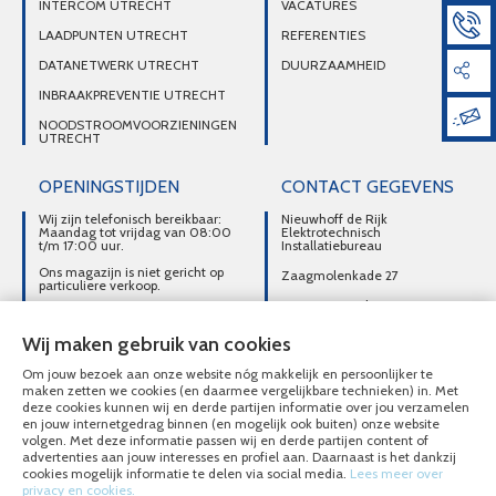
INTERCOM UTRECHT
VACATURES
LAADPUNTEN UTRECHT
REFERENTIES
DATANETWERK UTRECHT
DUURZAAMHEID
INBRAAKPREVENTIE UTRECHT
NOODSTROOMVOORZIENINGEN
UTRECHT
OPENINGSTIJDEN
CONTACT GEGEVENS
Wij zijn telefonisch bereikbaar:
Nieuwhoff de Rijk
Maandag tot vrijdag van 08:00
Elektrotechnisch
t/m 17:00 uur.
Installatiebureau
Ons magazijn is niet gericht op
Zaagmolenkade 27
particuliere verkoop.
3515 AC Utrecht
Afhalen van materialen is
alleen mogelijk na telefonisch
DIRECT CONTACT
contact.
Wij maken gebruik van cookies
OPNEMEN
Om jouw bezoek aan onze website nóg makkelijk en persoonlijker te
030-2716496
maken zetten we cookies (en daarmee vergelijkbare technieken) in. Met
deze cookies kunnen wij en derde partijen informatie over jou verzamelen
MAIL ONS
en jouw internetgedrag binnen (en mogelijk ook buiten) onze website
volgen. Met deze informatie passen wij en derde partijen content of
advertenties aan jouw interesses en profiel aan. Daarnaast is het dankzij
cookies mogelijk informatie te delen via social media.
Lees meer over
privacy en cookies.