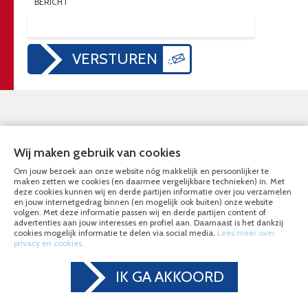
BERICHT
VERSTUREN
DIENSTEN
NIEUWHOFF DE RIJK
Wij maken gebruik van cookies
OVERZICHT ALLE DIENSTEN
OVER ONS
Om jouw bezoek aan onze website nóg makkelijk en persoonlijker te
INTERCOM UTRECHT
VACATURES
maken zetten we cookies (en daarmee vergelijkbare technieken) in. Met
deze cookies kunnen wij en derde partijen informatie over jou verzamelen
LAADPUNTEN UTRECHT
REFERENTIES
en jouw internetgedrag binnen (en mogelijk ook buiten) onze website
DATANETWERK UTRECHT
DUURZAAMHEID
volgen. Met deze informatie passen wij en derde partijen content of
advertenties aan jouw interesses en profiel aan. Daarnaast is het dankzij
INBRAAKPREVENTIE UTRECHT
cookies mogelijk informatie te delen via social media.
Lees meer over
privacy en cookies.
NOODSTROOMVOORZIENINGEN
UTRECHT
IK GA AKKOORD
OPENINGSTIJDEN
CONTACT GEGEVENS
Wij zijn telefonisch bereikbaar:
Nieuwhoff de Rijk