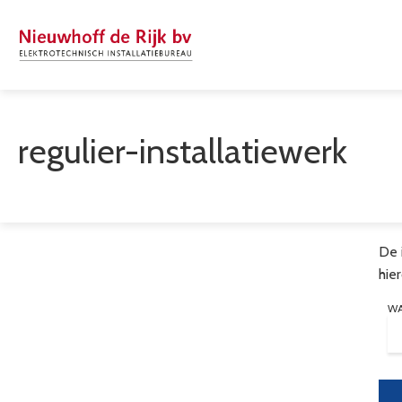
regulier-installatiewerk
De 
hie
W