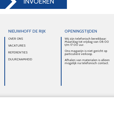
INVOEREN
NIEUWHOFF DE RIJK
OPENINGSTIJDEN
OVER ONS
Wij zijn telefonisch bereikbaar:
Maandag tot vrijdag van 08:00
t/m 17:00 uur.
VACATURES
Ons magazijn is niet gericht op
REFERENTIES
particuliere verkoop.
DUURZAAMHEID
Afhalen van materialen is alleen
mogelijk na telefonisch contact.
Overzicht alle diensten
Intercom Utrecht
Laadpunten Utrecht
Datanetwerk U