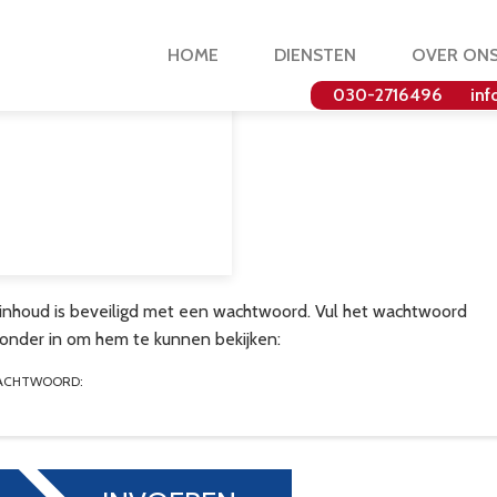
HOME
DIENSTEN
OVER ON
030-2716496
inf
inhoud is beveiligd met een wachtwoord. Vul het wachtwoord
ronder in om hem te kunnen bekijken:
ACHTWOORD: