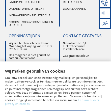
LAADPUNTEN UTRECHT
REFERENTIES
DATANETWERK UTRECHT
DUURZAAMHEID
INBRAAKPREVENTIE UTRECHT
NOODSTROOMVOORZIENINGEN
UTRECHT
OPENINGSTIJDEN
CONTACT GEGEVENS
Wij zijn telefonisch bereikbaar:
Nieuwhoff de Rijk
Maandag tot vrijdag van 08:00
Elektrotechnisch
t/m 17:00 uur.
Installatiebureau
Ons magazijn is niet gericht op
Zaagmolenkade 27
particuliere verkoop.
3515 AC Utrecht
Afhalen van materialen is
alleen mogelijk na telefonisch
DIRECT CONTACT
contact.
Wij maken gebruik van cookies
OPNEMEN
Om jouw bezoek aan onze website nóg makkelijk en persoonlijker te
030-2716496
maken zetten we cookies (en daarmee vergelijkbare technieken) in. Met
deze cookies kunnen wij en derde partijen informatie over jou verzamelen
MAIL ONS
en jouw internetgedrag binnen (en mogelijk ook buiten) onze website
volgen. Met deze informatie passen wij en derde partijen content of
advertenties aan jouw interesses en profiel aan. Daarnaast is het dankzij
cookies mogelijk informatie te delen via social media.
Lees meer over
privacy en cookies.
© Nieuwhoff de Rijk Elektrotechnisch Installatiebureau 2020 - 2026
Overzicht alle diensten