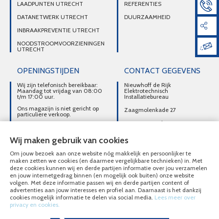
LAADPUNTEN UTRECHT
REFERENTIES
DATANETWERK UTRECHT
DUURZAAMHEID
INBRAAKPREVENTIE UTRECHT
NOODSTROOMVOORZIENINGEN
UTRECHT
OPENINGSTIJDEN
CONTACT GEGEVENS
Wij zijn telefonisch bereikbaar:
Nieuwhoff de Rijk
Maandag tot vrijdag van 08:00
Elektrotechnisch
t/m 17:00 uur.
Installatiebureau
Ons magazijn is niet gericht op
Zaagmolenkade 27
particuliere verkoop.
3515 AC Utrecht
Afhalen van materialen is
alleen mogelijk na telefonisch
DIRECT CONTACT
contact.
Wij maken gebruik van cookies
OPNEMEN
Om jouw bezoek aan onze website nóg makkelijk en persoonlijker te
030-2716496
maken zetten we cookies (en daarmee vergelijkbare technieken) in. Met
deze cookies kunnen wij en derde partijen informatie over jou verzamelen
MAIL ONS
en jouw internetgedrag binnen (en mogelijk ook buiten) onze website
volgen. Met deze informatie passen wij en derde partijen content of
advertenties aan jouw interesses en profiel aan. Daarnaast is het dankzij
cookies mogelijk informatie te delen via social media.
Lees meer over
privacy en cookies.
© Nieuwhoff de Rijk Elektrotechnisch Installatiebureau 2020 - 2026
Overzicht alle diensten