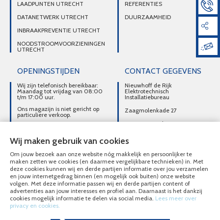
LAADPUNTEN UTRECHT
REFERENTIES
DATANETWERK UTRECHT
DUURZAAMHEID
INBRAAKPREVENTIE UTRECHT
NOODSTROOMVOORZIENINGEN
UTRECHT
OPENINGSTIJDEN
CONTACT GEGEVENS
Wij zijn telefonisch bereikbaar:
Nieuwhoff de Rijk
Maandag tot vrijdag van 08:00
Elektrotechnisch
t/m 17:00 uur.
Installatiebureau
Ons magazijn is niet gericht op
Zaagmolenkade 27
particuliere verkoop.
3515 AC Utrecht
Afhalen van materialen is
alleen mogelijk na telefonisch
DIRECT CONTACT
contact.
Wij maken gebruik van cookies
OPNEMEN
Om jouw bezoek aan onze website nóg makkelijk en persoonlijker te
030-2716496
maken zetten we cookies (en daarmee vergelijkbare technieken) in. Met
deze cookies kunnen wij en derde partijen informatie over jou verzamelen
MAIL ONS
en jouw internetgedrag binnen (en mogelijk ook buiten) onze website
volgen. Met deze informatie passen wij en derde partijen content of
advertenties aan jouw interesses en profiel aan. Daarnaast is het dankzij
cookies mogelijk informatie te delen via social media.
Lees meer over
privacy en cookies.
© Nieuwhoff de Rijk Elektrotechnisch Installatiebureau 2020 - 2026
Overzicht alle diensten