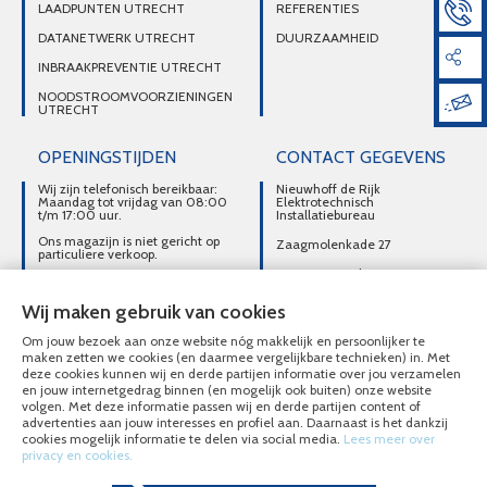
LAADPUNTEN UTRECHT
REFERENTIES
DATANETWERK UTRECHT
DUURZAAMHEID
INBRAAKPREVENTIE UTRECHT
NOODSTROOMVOORZIENINGEN
UTRECHT
OPENINGSTIJDEN
CONTACT GEGEVENS
Wij zijn telefonisch bereikbaar:
Nieuwhoff de Rijk
Maandag tot vrijdag van 08:00
Elektrotechnisch
t/m 17:00 uur.
Installatiebureau
Ons magazijn is niet gericht op
Zaagmolenkade 27
particuliere verkoop.
3515 AC Utrecht
Afhalen van materialen is
alleen mogelijk na telefonisch
DIRECT CONTACT
contact.
Wij maken gebruik van cookies
OPNEMEN
Om jouw bezoek aan onze website nóg makkelijk en persoonlijker te
030-2716496
maken zetten we cookies (en daarmee vergelijkbare technieken) in. Met
deze cookies kunnen wij en derde partijen informatie over jou verzamelen
MAIL ONS
en jouw internetgedrag binnen (en mogelijk ook buiten) onze website
volgen. Met deze informatie passen wij en derde partijen content of
advertenties aan jouw interesses en profiel aan. Daarnaast is het dankzij
cookies mogelijk informatie te delen via social media.
Lees meer over
privacy en cookies.
© Nieuwhoff de Rijk Elektrotechnisch Installatiebureau 2020 - 2026
Overzicht alle diensten