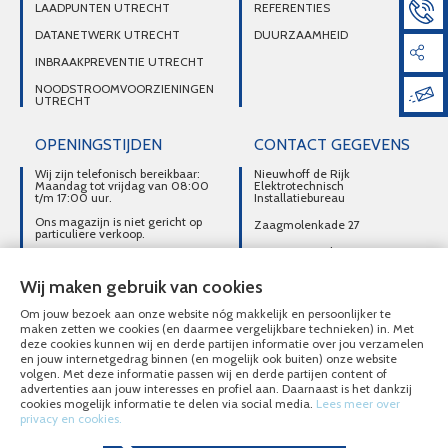
LAADPUNTEN UTRECHT
REFERENTIES
DATANETWERK UTRECHT
DUURZAAMHEID
INBRAAKPREVENTIE UTRECHT
NOODSTROOMVOORZIENINGEN
UTRECHT
OPENINGSTIJDEN
CONTACT GEGEVENS
Wij zijn telefonisch bereikbaar:
Nieuwhoff de Rijk
Maandag tot vrijdag van 08:00
Elektrotechnisch
t/m 17:00 uur.
Installatiebureau
Ons magazijn is niet gericht op
Zaagmolenkade 27
particuliere verkoop.
3515 AC Utrecht
Afhalen van materialen is
alleen mogelijk na telefonisch
DIRECT CONTACT
contact.
Wij maken gebruik van cookies
OPNEMEN
Om jouw bezoek aan onze website nóg makkelijk en persoonlijker te
030-2716496
maken zetten we cookies (en daarmee vergelijkbare technieken) in. Met
deze cookies kunnen wij en derde partijen informatie over jou verzamelen
MAIL ONS
en jouw internetgedrag binnen (en mogelijk ook buiten) onze website
volgen. Met deze informatie passen wij en derde partijen content of
advertenties aan jouw interesses en profiel aan. Daarnaast is het dankzij
cookies mogelijk informatie te delen via social media.
Lees meer over
privacy en cookies.
© Nieuwhoff de Rijk Elektrotechnisch Installatiebureau 2020 - 2026
Overzicht alle diensten