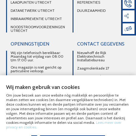
LAADPUNTEN UTRECHT
REFERENTIES
DATANETWERK UTRECHT
DUURZAAMHEID
INBRAAKPREVENTIE UTRECHT
NOODSTROOMVOORZIENINGEN
UTRECHT
OPENINGSTIJDEN
CONTACT GEGEVENS
Wij zijn telefonisch bereikbaar:
Nieuwhoff de Rijk
Maandag tot vrijdag van 08:00
Elektrotechnisch
t/m 17:00 uur.
Installatiebureau
Ons magazijn is niet gericht op
Zaagmolenkade 27
particuliere verkoop.
3515 AC Utrecht
Afhalen van materialen is
alleen mogelijk na telefonisch
DIRECT CONTACT
contact.
Wij maken gebruik van cookies
OPNEMEN
Om jouw bezoek aan onze website nóg makkelijk en persoonlijker te
030-2716496
maken zetten we cookies (en daarmee vergelijkbare technieken) in. Met
deze cookies kunnen wij en derde partijen informatie over jou verzamelen
MAIL ONS
en jouw internetgedrag binnen (en mogelijk ook buiten) onze website
volgen. Met deze informatie passen wij en derde partijen content of
advertenties aan jouw interesses en profiel aan. Daarnaast is het dankzij
cookies mogelijk informatie te delen via social media.
Lees meer over
privacy en cookies.
© Nieuwhoff de Rijk Elektrotechnisch Installatiebureau 2020 - 2026
Overzicht alle diensten