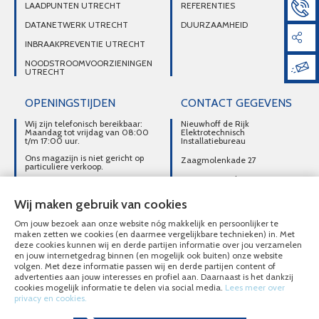
LAADPUNTEN UTRECHT
REFERENTIES
DATANETWERK UTRECHT
DUURZAAMHEID
INBRAAKPREVENTIE UTRECHT
NOODSTROOMVOORZIENINGEN
UTRECHT
OPENINGSTIJDEN
CONTACT GEGEVENS
Wij zijn telefonisch bereikbaar:
Nieuwhoff de Rijk
Maandag tot vrijdag van 08:00
Elektrotechnisch
t/m 17:00 uur.
Installatiebureau
Ons magazijn is niet gericht op
Zaagmolenkade 27
particuliere verkoop.
3515 AC Utrecht
Afhalen van materialen is
alleen mogelijk na telefonisch
DIRECT CONTACT
contact.
Wij maken gebruik van cookies
OPNEMEN
Om jouw bezoek aan onze website nóg makkelijk en persoonlijker te
030-2716496
maken zetten we cookies (en daarmee vergelijkbare technieken) in. Met
deze cookies kunnen wij en derde partijen informatie over jou verzamelen
MAIL ONS
en jouw internetgedrag binnen (en mogelijk ook buiten) onze website
volgen. Met deze informatie passen wij en derde partijen content of
advertenties aan jouw interesses en profiel aan. Daarnaast is het dankzij
cookies mogelijk informatie te delen via social media.
Lees meer over
privacy en cookies.
© Nieuwhoff de Rijk Elektrotechnisch Installatiebureau 2020 - 2026
Overzicht alle diensten