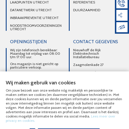
LAADPUNTEN UTRECHT
REFERENTIES
DATANETWERK UTRECHT
DUURZAAMHEID
INBRAAKPREVENTIE UTRECHT
NOODSTROOMVOORZIENINGEN
UTRECHT
OPENINGSTIJDEN
CONTACT GEGEVENS
Wij zijn telefonisch bereikbaar:
Nieuwhoff de Rijk
Maandag tot vrijdag van 08:00
Elektrotechnisch
t/m 17:00 uur.
Installatiebureau
Ons magazijn is niet gericht op
Zaagmolenkade 27
particuliere verkoop.
3515 AC Utrecht
Afhalen van materialen is
alleen mogelijk na telefonisch
DIRECT CONTACT
contact.
Wij maken gebruik van cookies
OPNEMEN
Om jouw bezoek aan onze website nóg makkelijk en persoonlijker te
030-2716496
maken zetten we cookies (en daarmee vergelijkbare technieken) in. Met
deze cookies kunnen wij en derde partijen informatie over jou verzamelen
MAIL ONS
en jouw internetgedrag binnen (en mogelijk ook buiten) onze website
volgen. Met deze informatie passen wij en derde partijen content of
advertenties aan jouw interesses en profiel aan. Daarnaast is het dankzij
cookies mogelijk informatie te delen via social media.
Lees meer over
privacy en cookies.
© Nieuwhoff de Rijk Elektrotechnisch Installatiebureau 2020 - 2026
Overzicht alle diensten