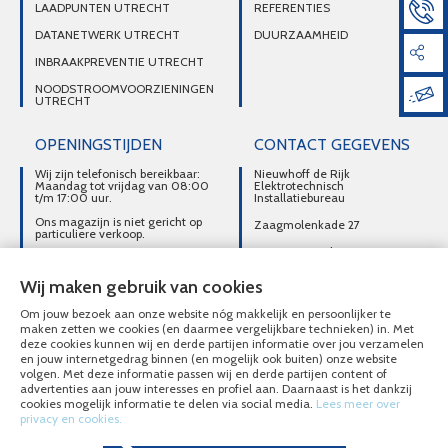
LAADPUNTEN UTRECHT
REFERENTIES
DATANETWERK UTRECHT
DUURZAAMHEID
INBRAAKPREVENTIE UTRECHT
NOODSTROOMVOORZIENINGEN
UTRECHT
OPENINGSTIJDEN
CONTACT GEGEVENS
Wij zijn telefonisch bereikbaar:
Nieuwhoff de Rijk
Maandag tot vrijdag van 08:00
Elektrotechnisch
t/m 17:00 uur.
Installatiebureau
Ons magazijn is niet gericht op
Zaagmolenkade 27
particuliere verkoop.
3515 AC Utrecht
Afhalen van materialen is
alleen mogelijk na telefonisch
DIRECT CONTACT
contact.
Wij maken gebruik van cookies
OPNEMEN
Om jouw bezoek aan onze website nóg makkelijk en persoonlijker te
030-2716496
maken zetten we cookies (en daarmee vergelijkbare technieken) in. Met
deze cookies kunnen wij en derde partijen informatie over jou verzamelen
MAIL ONS
en jouw internetgedrag binnen (en mogelijk ook buiten) onze website
volgen. Met deze informatie passen wij en derde partijen content of
advertenties aan jouw interesses en profiel aan. Daarnaast is het dankzij
cookies mogelijk informatie te delen via social media.
Lees meer over
privacy en cookies.
© Nieuwhoff de Rijk Elektrotechnisch Installatiebureau 2020 - 2026
Overzicht alle diensten