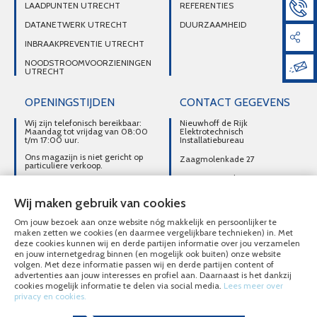
LAADPUNTEN UTRECHT
REFERENTIES
DATANETWERK UTRECHT
DUURZAAMHEID
INBRAAKPREVENTIE UTRECHT
NOODSTROOMVOORZIENINGEN
UTRECHT
OPENINGSTIJDEN
CONTACT GEGEVENS
Wij zijn telefonisch bereikbaar:
Nieuwhoff de Rijk
Maandag tot vrijdag van 08:00
Elektrotechnisch
t/m 17:00 uur.
Installatiebureau
Ons magazijn is niet gericht op
Zaagmolenkade 27
particuliere verkoop.
3515 AC Utrecht
Afhalen van materialen is
alleen mogelijk na telefonisch
DIRECT CONTACT
contact.
Wij maken gebruik van cookies
OPNEMEN
Om jouw bezoek aan onze website nóg makkelijk en persoonlijker te
030-2716496
maken zetten we cookies (en daarmee vergelijkbare technieken) in. Met
deze cookies kunnen wij en derde partijen informatie over jou verzamelen
MAIL ONS
en jouw internetgedrag binnen (en mogelijk ook buiten) onze website
volgen. Met deze informatie passen wij en derde partijen content of
advertenties aan jouw interesses en profiel aan. Daarnaast is het dankzij
cookies mogelijk informatie te delen via social media.
Lees meer over
privacy en cookies.
© Nieuwhoff de Rijk Elektrotechnisch Installatiebureau 2020 - 2026
Overzicht alle diensten