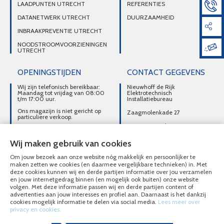
LAADPUNTEN UTRECHT
REFERENTIES
DATANETWERK UTRECHT
DUURZAAMHEID
INBRAAKPREVENTIE UTRECHT
NOODSTROOMVOORZIENINGEN
UTRECHT
OPENINGSTIJDEN
CONTACT GEGEVENS
Wij zijn telefonisch bereikbaar:
Nieuwhoff de Rijk
Maandag tot vrijdag van 08:00
Elektrotechnisch
t/m 17:00 uur.
Installatiebureau
Ons magazijn is niet gericht op
Zaagmolenkade 27
particuliere verkoop.
3515 AC Utrecht
Afhalen van materialen is
alleen mogelijk na telefonisch
DIRECT CONTACT
contact.
Wij maken gebruik van cookies
OPNEMEN
Om jouw bezoek aan onze website nóg makkelijk en persoonlijker te
030-2716496
maken zetten we cookies (en daarmee vergelijkbare technieken) in. Met
deze cookies kunnen wij en derde partijen informatie over jou verzamelen
MAIL ONS
en jouw internetgedrag binnen (en mogelijk ook buiten) onze website
volgen. Met deze informatie passen wij en derde partijen content of
advertenties aan jouw interesses en profiel aan. Daarnaast is het dankzij
cookies mogelijk informatie te delen via social media.
Lees meer over
privacy en cookies.
© Nieuwhoff de Rijk Elektrotechnisch Installatiebureau 2020 - 2026
Overzicht alle diensten