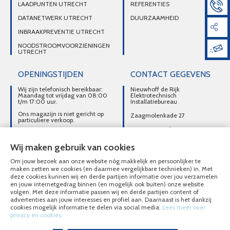
LAADPUNTEN UTRECHT
REFERENTIES
DATANETWERK UTRECHT
DUURZAAMHEID
INBRAAKPREVENTIE UTRECHT
NOODSTROOMVOORZIENINGEN
UTRECHT
OPENINGSTIJDEN
CONTACT GEGEVENS
Wij zijn telefonisch bereikbaar:
Nieuwhoff de Rijk
Maandag tot vrijdag van 08:00
Elektrotechnisch
t/m 17:00 uur.
Installatiebureau
Ons magazijn is niet gericht op
Zaagmolenkade 27
particuliere verkoop.
3515 AC Utrecht
Afhalen van materialen is
alleen mogelijk na telefonisch
DIRECT CONTACT
contact.
Wij maken gebruik van cookies
OPNEMEN
Om jouw bezoek aan onze website nóg makkelijk en persoonlijker te
030-2716496
maken zetten we cookies (en daarmee vergelijkbare technieken) in. Met
deze cookies kunnen wij en derde partijen informatie over jou verzamelen
MAIL ONS
en jouw internetgedrag binnen (en mogelijk ook buiten) onze website
volgen. Met deze informatie passen wij en derde partijen content of
advertenties aan jouw interesses en profiel aan. Daarnaast is het dankzij
cookies mogelijk informatie te delen via social media.
Lees meer over
privacy en cookies.
© Nieuwhoff de Rijk Elektrotechnisch Installatiebureau 2020 - 2026
Overzicht alle diensten