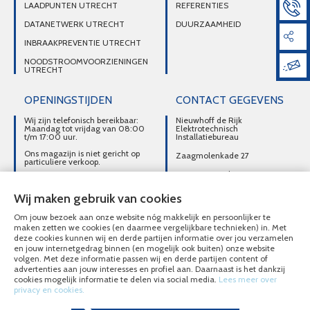
LAADPUNTEN UTRECHT
REFERENTIES
DATANETWERK UTRECHT
DUURZAAMHEID
INBRAAKPREVENTIE UTRECHT
NOODSTROOMVOORZIENINGEN
UTRECHT
OPENINGSTIJDEN
CONTACT GEGEVENS
Wij zijn telefonisch bereikbaar:
Nieuwhoff de Rijk
Maandag tot vrijdag van 08:00
Elektrotechnisch
t/m 17:00 uur.
Installatiebureau
Ons magazijn is niet gericht op
Zaagmolenkade 27
particuliere verkoop.
3515 AC Utrecht
Afhalen van materialen is
alleen mogelijk na telefonisch
DIRECT CONTACT
contact.
Wij maken gebruik van cookies
OPNEMEN
Om jouw bezoek aan onze website nóg makkelijk en persoonlijker te
030-2716496
maken zetten we cookies (en daarmee vergelijkbare technieken) in. Met
deze cookies kunnen wij en derde partijen informatie over jou verzamelen
MAIL ONS
en jouw internetgedrag binnen (en mogelijk ook buiten) onze website
volgen. Met deze informatie passen wij en derde partijen content of
advertenties aan jouw interesses en profiel aan. Daarnaast is het dankzij
cookies mogelijk informatie te delen via social media.
Lees meer over
privacy en cookies.
© Nieuwhoff de Rijk Elektrotechnisch Installatiebureau 2020 - 2026
Overzicht alle diensten