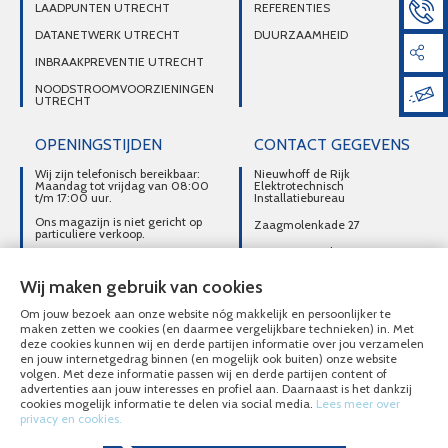
LAADPUNTEN UTRECHT
REFERENTIES
DATANETWERK UTRECHT
DUURZAAMHEID
INBRAAKPREVENTIE UTRECHT
NOODSTROOMVOORZIENINGEN
UTRECHT
OPENINGSTIJDEN
CONTACT GEGEVENS
Wij zijn telefonisch bereikbaar:
Nieuwhoff de Rijk
Maandag tot vrijdag van 08:00
Elektrotechnisch
t/m 17:00 uur.
Installatiebureau
Ons magazijn is niet gericht op
Zaagmolenkade 27
particuliere verkoop.
3515 AC Utrecht
Afhalen van materialen is
alleen mogelijk na telefonisch
DIRECT CONTACT
contact.
Wij maken gebruik van cookies
OPNEMEN
Om jouw bezoek aan onze website nóg makkelijk en persoonlijker te
030-2716496
maken zetten we cookies (en daarmee vergelijkbare technieken) in. Met
deze cookies kunnen wij en derde partijen informatie over jou verzamelen
MAIL ONS
en jouw internetgedrag binnen (en mogelijk ook buiten) onze website
volgen. Met deze informatie passen wij en derde partijen content of
advertenties aan jouw interesses en profiel aan. Daarnaast is het dankzij
cookies mogelijk informatie te delen via social media.
Lees meer over
privacy en cookies.
© Nieuwhoff de Rijk Elektrotechnisch Installatiebureau 2020 - 2026
Overzicht alle diensten