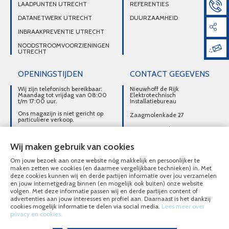
LAADPUNTEN UTRECHT
REFERENTIES
DATANETWERK UTRECHT
DUURZAAMHEID
INBRAAKPREVENTIE UTRECHT
NOODSTROOMVOORZIENINGEN
UTRECHT
OPENINGSTIJDEN
CONTACT GEGEVENS
Wij zijn telefonisch bereikbaar:
Nieuwhoff de Rijk
Maandag tot vrijdag van 08:00
Elektrotechnisch
t/m 17:00 uur.
Installatiebureau
Ons magazijn is niet gericht op
Zaagmolenkade 27
particuliere verkoop.
3515 AC Utrecht
Afhalen van materialen is
alleen mogelijk na telefonisch
DIRECT CONTACT
contact.
Wij maken gebruik van cookies
OPNEMEN
Om jouw bezoek aan onze website nóg makkelijk en persoonlijker te
030-2716496
maken zetten we cookies (en daarmee vergelijkbare technieken) in. Met
deze cookies kunnen wij en derde partijen informatie over jou verzamelen
MAIL ONS
en jouw internetgedrag binnen (en mogelijk ook buiten) onze website
volgen. Met deze informatie passen wij en derde partijen content of
advertenties aan jouw interesses en profiel aan. Daarnaast is het dankzij
cookies mogelijk informatie te delen via social media.
Lees meer over
privacy en cookies.
© Nieuwhoff de Rijk Elektrotechnisch Installatiebureau 2020 - 2026
Overzicht alle diensten